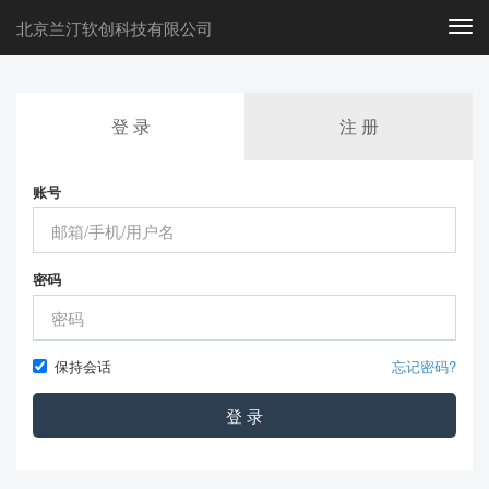
北京兰汀软创科技有限公司
Togg
navi
登 录
注 册
账号
密码
保持会话
忘记密码?
登 录